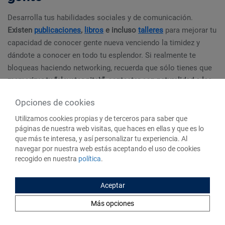
Desarrolla tus habilidades sociales y de comunicación.
Existen
publicaciones
,
libros
e incluso
talleres
para mejorar tu
capacidad de conocer gente nueva venciendo la timidez y
dándote a conocer en todo tu esplendor. Si realmente te
bloqueas haciendo networking, recuerda que sólo tienes que
memorizar tu “elevator pitch”, contestar con naturalidad a las
preguntas
que te hagan y
preguntarle a la otra persona
sobre
Opciones de cookies
su vida laboral con interés.
Utilizamos cookies propias y de terceros para saber que
páginas de nuestra web visitas, que haces en ellas y que es lo
7. Hazte con referencias
que más te interesa, y así personalizar tu experiencia. Al
navegar por nuestra web estás aceptando el uso de cookies
Pide a tus antiguas empresas o jefes
con los que tengas
recogido en nuestra
política
.
buena relación
que te faciliten una buena referencia
. Pueden
escribir una carta de recomendación al estilo tradicional o
Aceptar
pueden confirmar tus credenciales en plataformas como
Más opciones
LinkedIn
.