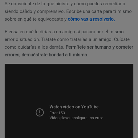
Sé consciente de lo que hiciste y cómo puedes remediarlo
siendo cálido y comprensivo. Escribe una carta para ti mismo
sobre en qué te equivocaste y
cómo vas a resolverlo.
Piensa en qué le dirías a un amigo si pasara por el mismo
error o situación. Trátate como tratarías a un amigo. Cuídate
como cuidarías a los demás.
Permítete ser humano y cometer
errores, demuéstrate bondad a ti mismo.