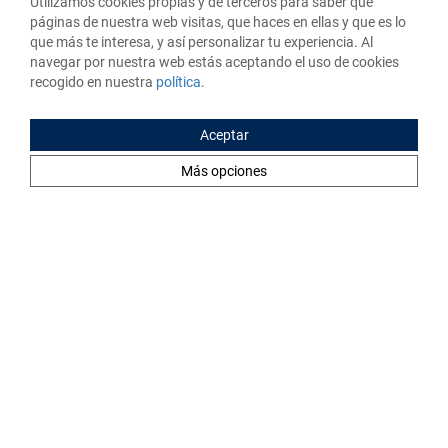
Utilizamos cookies propias y de terceros para saber que
Actúa de manera previsora: descarga la app de
Tuio
, busca la
páginas de nuestra web visitas, que haces en ellas y que es lo
que más te interesa, y así personalizar tu experiencia. Al
póliza ideal para ti y pide un presupuesto.
navegar por nuestra web estás aceptando el uso de cookies
recogido en nuestra
política
.
Dormirás más tranquilo. Incluso en la bañera.
Aceptar
Más opciones
También te puede interesar
Tweets by llegandoaldia31
Mejora tu economía personal