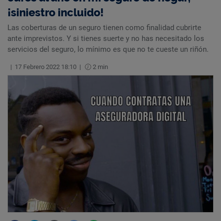
¡siniestro incluido!
Las coberturas de un seguro tienen como finalidad cubrirte
ante imprevistos. Y si tienes suerte y no has necesitado los
servicios del seguro, lo mínimo es que no te cueste un riñón.
|
17 Febrero 2022 18:10
|
2 min