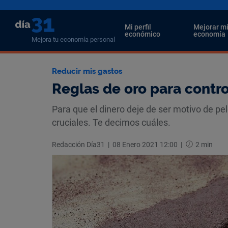
Mi perfil
Mejorar m
económico
economía
Mejora tu economía personal
Reducir mis gastos
Reglas de oro para contro
Para que el dinero deje de ser motivo de pel
cruciales. Te decimos cuáles.
Redacción Día31
|
08 Enero 2021 12:00
|
2 min