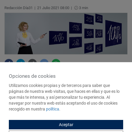
Redacción Día31
|
21 Julio 2021 08:00
|
3 min
Opciones de cookies
Ana tiene 33 años y trabaja como profesora de idiomas en
Utilizamos cookies propias y de terceros para saber que
Madrid. Aunque sus jornadas son maratonianas, lo cierto es
páginas de nuestra web visitas, que haces en ellas y que es lo
que su sueldo no es muy elevado para vivir en una ciudad
que más te interesa, y así personalizar tu experiencia. Al
como Madrid: su salario mensual ronda los 1.200 euros, de
navegar por nuestra web estás aceptando el uso de cookies
los cuales casi la mitad son para pagar el alquiler de su
recogido en nuestra
política
.
pequeño estudio en el barrio de Lavapiés.
¿Es posible ahorrar
con tan poco margen?
Ana nos explica cómo lo consiguió
Aceptar
siguiendo el método de los seis cántaros: