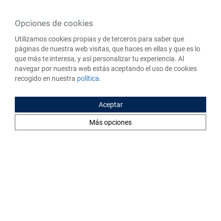
Opciones de cookies
Utilizamos cookies propias y de terceros para saber que
páginas de nuestra web visitas, que haces en ellas y que es lo
que más te interesa, y así personalizar tu experiencia. Al
navegar por nuestra web estás aceptando el uso de cookies
recogido en nuestra
política
.
No es casualidad que en diciembre se otorguen pagas extra a
Aceptar
los trabajadores.
La Navidad es una época especialmente
enfocada al consumo
y si no te has anticipado y no has
Más opciones
cuidado tus
finanzas en diciembre
, quizá ahora
te estresa
pensar en tu economía personal este mes de enero
.
¡No te preocupes! Ser consciente de que no estás
organizando correctamente tus
finanzas personales
es
el
primer paso para cambiar la manera en la que gestionas tu
dinero.
Por eso te damos
4 consejos básicos
para superar la
cuesta de enero,
que además puedes aplicar a lo largo de