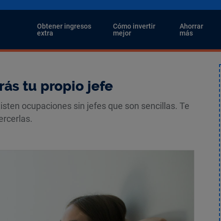
i
Obtener ingresos
Cómo invertir
Ahorrar
extra
mejor
más
rás tu propio jefe
xisten ocupaciones sin jefes que son sencillas. Te
ercerlas.